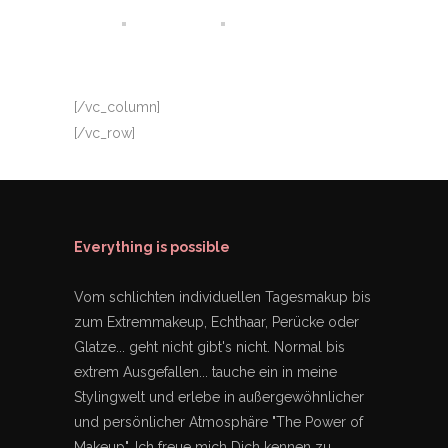
[/vc_column]
[/vc_row]
Everything is possible
Vom schlichten individuellen Tagesmakup bis
zum Extremmakeup, Echthaar, Perücke oder
Glatze... geht nicht gibt's nicht. Normal bis
extrem Ausgefallen... tauche ein in meine
Stylingwelt und erlebe in außergewöhnlicher
und persönlicher Atmosphäre "The Power of
Makeup". Ich freue mich Dich kennen zu