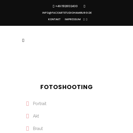
+49 15128132430
INFO@FACEARTSTUDIOHAMBURG.DE
KONTAKT
IMPRESSUM
FOTOSHOOTING
Portrait
Akt
Braut